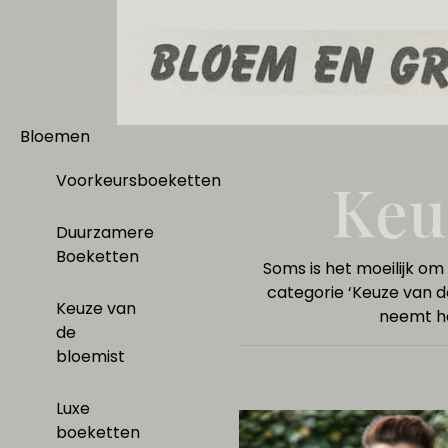
Bloemen
Keu
Voorkeursboeketten
Duurzamere
Boeketten
Soms is het moeilijk om
categorie ‘Keuze van d
Keuze van
neemt he
de
bloemist
Luxe
boeketten